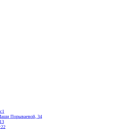
 с1
 Маши Порываевой, 34
 13
с22