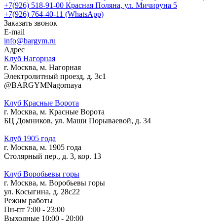
+7(926) 518-91-00
Красная Поляна, ул. Мичируна 5
+7(926) 764-40-11 (WhatsApp)
Заказать звонок
E-mail
info@bargym.ru
Адрес
Клуб Нагорная
г. Москва, м. Нагорная
Электролитный проезд, д. 3с1
@BARGYMNagornaya
Клуб Красные Ворота
г. Москва, м. Красные Ворота
БЦ Домников, ул. Маши Порываевой, д. 34
Клуб 1905 года
г. Москва, м. 1905 года
Столярный пер., д. 3, кор. 13
Клуб Воробьевы горы
г. Москва, м. Воробьевы горы
ул. Косыгина, д. 28с22
Режим работы
Пн-пт 7:00 - 23:00
Выходные 10:00 - 20:00