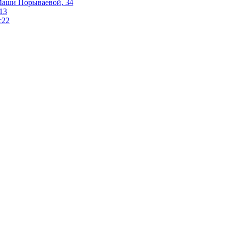
 Маши Порываевой, 34
 13
с22