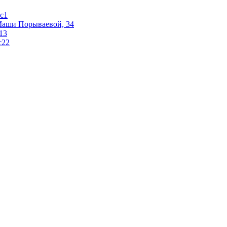
 с1
 Маши Порываевой, 34
 13
с22