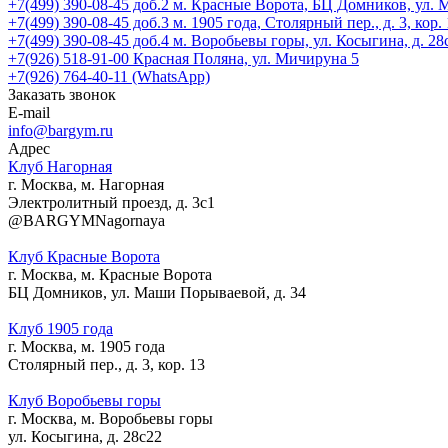
+7(499) 390-08-45 доб.2
м. Красные Ворота, БЦ Домников, ул.
+7(499) 390-08-45 доб.3
м. 1905 года, Столярный пер., д. 3, кор.
+7(499) 390-08-45 доб.4
м. Воробьевы горы, ул. Косыгина, д. 28
+7(926) 518-91-00
Красная Поляна, ул. Мичируна 5
+7(926) 764-40-11 (WhatsApp)
Заказать звонок
E-mail
info@bargym.ru
Адрес
Клуб Нагорная
г. Москва, м. Нагорная
Электролитный проезд, д. 3с1
@BARGYMNagornaya
Клуб Красные Ворота
г. Москва, м. Красные Ворота
БЦ Домников, ул. Маши Порываевой, д. 34
Клуб 1905 года
г. Москва, м. 1905 года
Столярный пер., д. 3, кор. 13
Клуб Воробьевы горы
г. Москва, м. Воробьевы горы
ул. Косыгина, д. 28с22