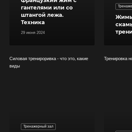
Французкий жим с
Тренаже
гантелями или со
штангой лежа.
Жимы
Техника
скамь
трен
29 июня 2024
Силовая тренироривка - что это, какие
Тренировка н
виды
Тренажерный зал