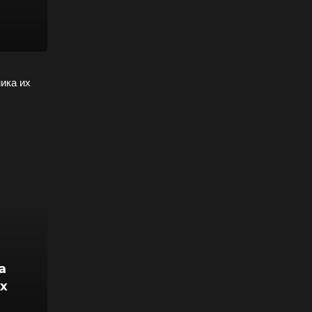
ика их
а
х