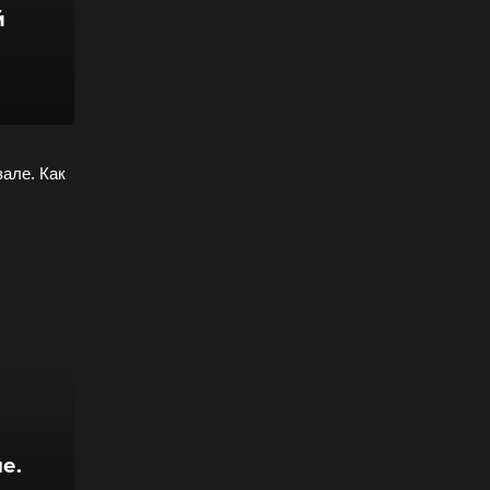
й
зале. Как
е.