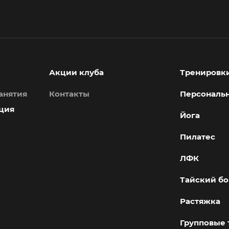
Акции клуба
Тренировк
анятия
Контакты
Персональ
ция
Йога
Пилатес
ЛФК
Тайский бо
Растяжка
Групповые 