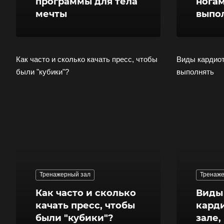
программы для тела
ногам
мечты
выпо
Как часто и сколько качать пресс, чтобы
Виды кардиот
были "кубики"?
выполнять
Тренажерный зал
Тренаже
Как часто и сколько
Виды
качать пресс, чтобы
кард
были "кубики"?
зале,