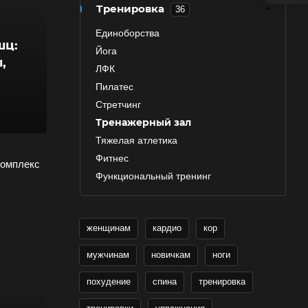
Тренировка
36
Единоборства
шц:
Йога
,
ЛФК
Пилатес
Стретчинг
Тренажерный зал
Тяжелая атлетика
Фитнес
комплекс
Функциональный тренинг
женщинам
кардио
кор
мужчинам
новичкам
ноги
похудение
спина
тренировка