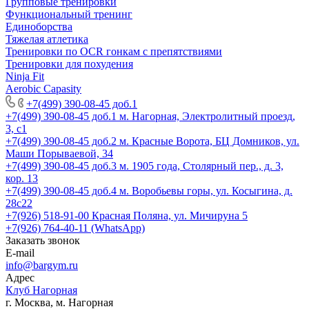
Групповые тренировки
Функциональный тренинг
Единоборства
Тяжелая атлетика
Тренировки по OCR гонкам с препятствиями
Тренировки для похудения
Ninja Fit
Aerobic Capasity
+7(499) 390-08-45 доб.1
+7(499) 390-08-45 доб.1
м. Нагорная, Электролитный проезд,
3, с1
+7(499) 390-08-45 доб.2
м. Красные Ворота, БЦ Домников, ул.
Маши Порываевой, 34
+7(499) 390-08-45 доб.3
м. 1905 года, Столярный пер., д. 3,
кор. 13
+7(499) 390-08-45 доб.4
м. Воробьевы горы, ул. Косыгина, д.
28с22
+7(926) 518-91-00
Красная Поляна, ул. Мичируна 5
+7(926) 764-40-11 (WhatsApp)
Заказать звонок
E-mail
info@bargym.ru
Адрес
Клуб Нагорная
г. Москва, м. Нагорная