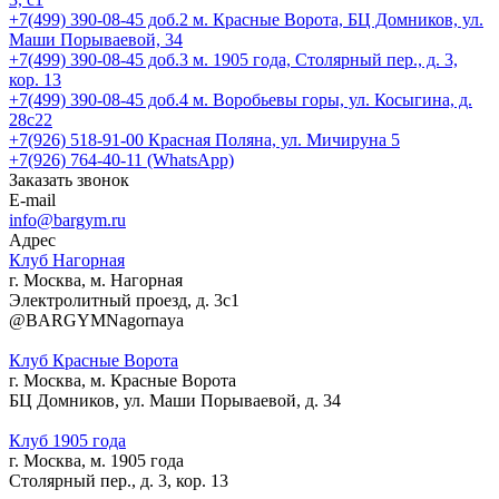
+7(499) 390-08-45 доб.2
м. Красные Ворота, БЦ Домников, ул.
Маши Порываевой, 34
+7(499) 390-08-45 доб.3
м. 1905 года, Столярный пер., д. 3,
кор. 13
+7(499) 390-08-45 доб.4
м. Воробьевы горы, ул. Косыгина, д.
28с22
+7(926) 518-91-00
Красная Поляна, ул. Мичируна 5
+7(926) 764-40-11 (WhatsApp)
Заказать звонок
E-mail
info@bargym.ru
Адрес
Клуб Нагорная
г. Москва, м. Нагорная
Электролитный проезд, д. 3с1
@BARGYMNagornaya
Клуб Красные Ворота
г. Москва, м. Красные Ворота
БЦ Домников, ул. Маши Порываевой, д. 34
Клуб 1905 года
г. Москва, м. 1905 года
Столярный пер., д. 3, кор. 13