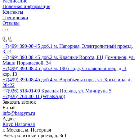
Расписание
Полезная информация
Контакты
Тренировки
Отзывы
+7(499) 390-08-45 доб.1
м. Нагорная, Электролитный проезд,
3, с1
+7(499) 390-08-45 доб.2
м. Красные Ворота, БЦ Домников, ул.
Маши Порываевой, 34
+7(499) 390-08-45 доб.3
м. 1905 года, Столярный пер., д. 3,
кор. 13
+7(499) 390-08-45 доб.4
м. Воробьевы горы, ул. Косыгина, д.
28с22
+7(926) 518-91-00
Красная Поляна, ул. Мичируна 5
+7(926) 764-40-11 (WhatsApp)
Заказать звонок
E-mail
info@bargym.ru
Адрес
Клуб Нагорная
г. Москва, м. Нагорная
Электролитный проезд, д. 3с1