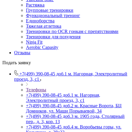
Растяжка
Групповые тренировки
Функциональный тренинг
Единоборства
Тяжелая атлетика
Тренировки по OCR гонкам с препятствиями
Тренировки для похудения
Ninja Fit
Aerobic Capasity
Отзывы
Подать заявку
+7(499) 390-08-45 доб.1
м. Нагорная, Электролитный
проезд, 3, с1
Телефоны
+7(499) 390-08-45 доб.1
м. Нагорная,
Электролитный проезд, 3, с1
+7(499) 390-08-45 доб.2
м. Красные Ворота, БЦ
Домников, ул. Маши Порываевой, 34
+7(499) 390-08-45 доб.3
м. 1905 года, Столярный
пер., д. 3, кор. 13
+7(499) 390-08-45 доб.4
м. Воробьевы горы, ул.