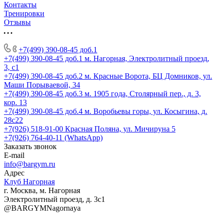
Контакты
Тренировки
Отзывы
+7(499) 390-08-45 доб.1
+7(499) 390-08-45 доб.1
м. Нагорная, Электролитный проезд,
3, с1
+7(499) 390-08-45 доб.2
м. Красные Ворота, БЦ Домников, ул.
Маши Порываевой, 34
+7(499) 390-08-45 доб.3
м. 1905 года, Столярный пер., д. 3,
кор. 13
+7(499) 390-08-45 доб.4
м. Воробьевы горы, ул. Косыгина, д.
28с22
+7(926) 518-91-00
Красная Поляна, ул. Мичируна 5
+7(926) 764-40-11 (WhatsApp)
Заказать звонок
E-mail
info@bargym.ru
Адрес
Клуб Нагорная
г. Москва, м. Нагорная
Электролитный проезд, д. 3с1
@BARGYMNagornaya