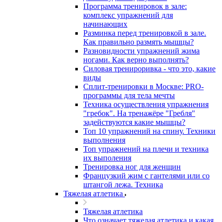
Программа тренировок в зале:
комплекс упражнений для
начинающих
Разминка перед тренировкой в зале.
Как правильно размять мышцы?
Разновидности упражнений жима
ногами. Как верно выполнять?
Силовая тренироривка - что это, какие
виды
Сплит-тренировки в Москве: PRO-
программы для тела мечты
Техника осуществления упражнения
"гребок". На тренажёре "Гребля"
задействуются какие мышцы?
Топ 10 упражнений на спину. Техники
выполнения
Топ упражнений на плечи и техника
их выполения
Тренировка ног для женщин
Французкий жим с гантелями или со
штангой лежа. Техника
Тяжелая атлетика
Тяжелая атлетика
Что означает тяжелая атлетика и какая