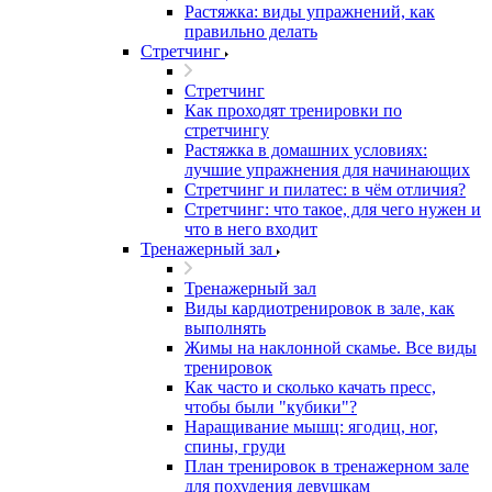
Растяжка: виды упражнений, как
правильно делать
Стретчинг
Стретчинг
Как проходят тренировки по
стретчингу
Растяжка в домашних условиях:
лучшие упражнения для начинающих
Стретчинг и пилатес: в чём отличия?
Стретчинг: что такое, для чего нужен и
что в него входит
Тренажерный зал
Тренажерный зал
Виды кардиотренировок в зале, как
выполнять
Жимы на наклонной скамье. Все виды
тренировок
Как часто и сколько качать пресс,
чтобы были "кубики"?
Наращивание мышц: ягодиц, ног,
спины, груди
План тренировок в тренажерном зале
для похудения девушкам